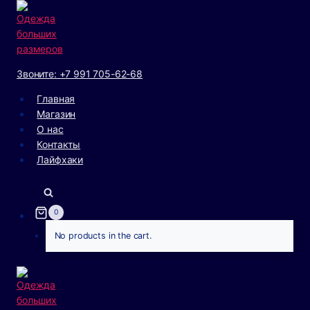
Перейти
к
содержанию
Звоните: +7 991 705-62-68
Главная
Магазин
О нас
Контакты
Лайфхаки
0
No products in the cart.