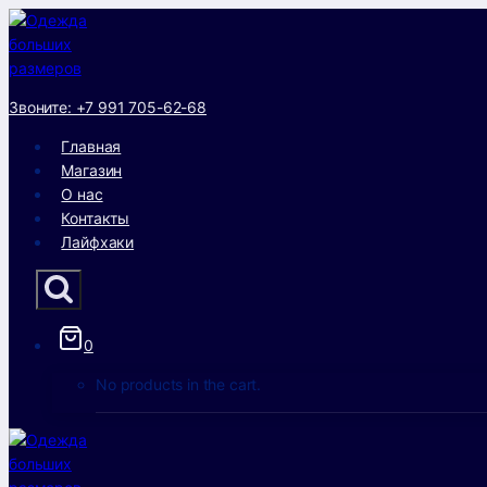
Перейти
к
содержанию
Звоните: +7 991 705-62-68
Главная
Магазин
О нас
Контакты
Лайфхаки
0
No products in the cart.