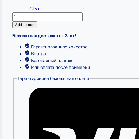
Clear
Лонгслив
серый
Add to cart
62-
Бесплатная доставка от 3 шт!
68/180
quantity
Гарантированное качество
Возврат
Безопасный платеж
Или оплата после примерки
Гарантирована безопасная оплата