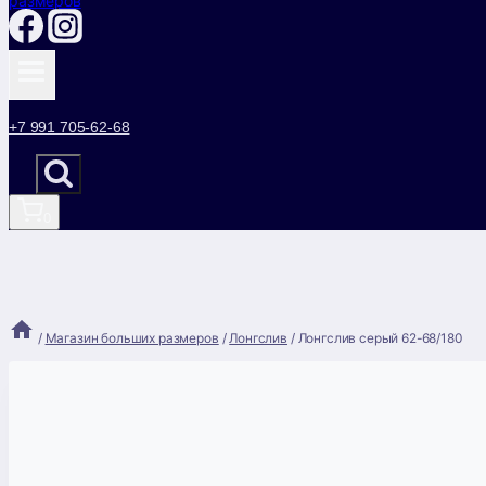
+7 991 705-62-68
0
/
Магазин больших размеров
/
Лонгслив
/
Лонгслив серый 62-68/180